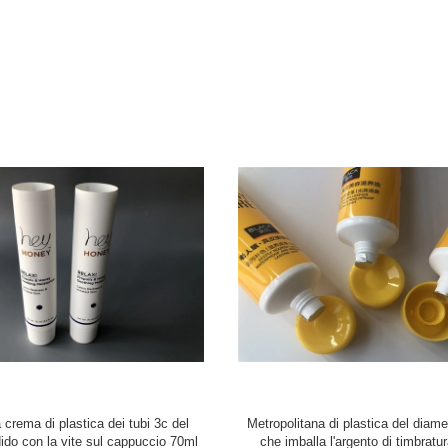
'imballaggio dell'interno di verde
I tubi crema di plastica ovali neri di
o della metropolitana della bottiglia
BB scremano la vite di Matt sul 