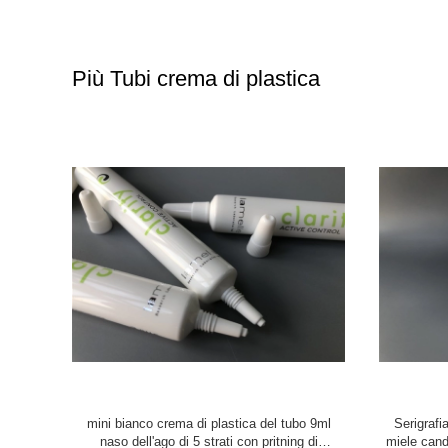
Più Tubi crema di plastica
al sensibile
80g spessore di derivazione crema di plastica
bianco d
n l'anti
della stampa 0.46mm dei tubi 4c della perla
dell'estern