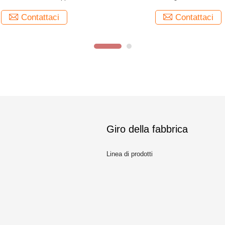
e per serigrafia di colore differente
50ml
di due strati
Contattaci
Contattaci
Giro della fabbrica
Linea di prodotti
m