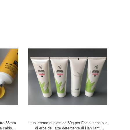
 Matt per il
I tubi crema di plastica candidi di 5 strati
mini bian
cappuccio
EPISIVA con il cappuccio piano diritto 140ml
naso del