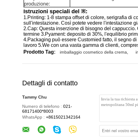
produzione:
Istruzioni speciali del ※:
1.Printing: 1-8 stampa offset di colore, serigrafia di 
sull'intestazione. Così potete vedere l'intestazione gi
2.Cap: Questa inserzione di bisogno del cappuccio.
termine 3.Pyament: deposito di 30%, l'equilibrio pri
4.Packaging può essere Customied fatto, il segno di 
lavoro 5.We con una vasta gamma di clienti, compre
Prodotto Tag:
imballaggio cosmetico della crema
,
i
Dettagli di contatto
Tammy Chu
Numero di telefono :
021-
68171400*8003
WhatsApp :
+8615021342164