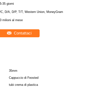
5-35 giorni
/C, D/A, D/P, T/T, Western Union, MoneyGram
0 milioni al mese
Contattaci
35mm
Cappuccio di Feosted
tubi crema di plastica