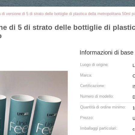
di versione di 5 di strato delle bottiglie di plastica della metropolitana 50ml p
 di 5 di strato delle bottiglie di plast
o
Informazioni di base
Luogo di origine:
L
Marca:
C
Certificazione:
I
Numero di modello:
D
Quantità di ordine minimo:
1
Prezzo:
U
Imballaggi particolari:
c