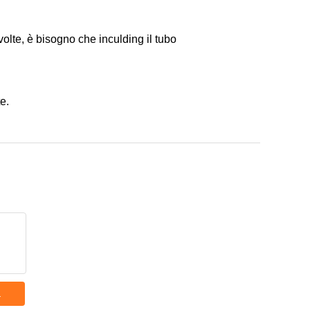
volte, è bisogno che inculding il tubo
e.
a