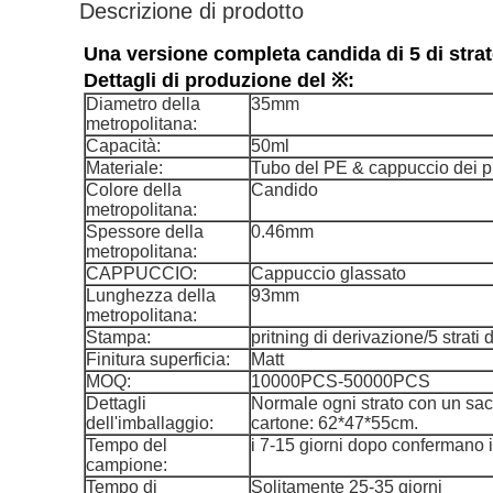
Descrizione di prodotto
Una versione completa candida di 5 di strat
Dettagli di produzione del ※:
Diametro della
35mm
metropolitana:
Capacità:
50ml
Materiale:
Tubo del PE & cappuccio dei 
Colore della
Candido
metropolitana:
Spessore della
0.46mm
metropolitana:
CAPPUCCIO:
Cappuccio glassato
Lunghezza della
93mm
metropolitana:
Stampa:
pritning di derivazione/5 strati
Finitura superficia:
Matt
MOQ:
10000PCS-50000PCS
Dettagli
Normale ogni strato con un sac
dell'imballaggio:
cartone: 62*47*55cm.
Tempo del
i 7-15 giorni dopo confermano il
campione:
Tempo di
Solitamente 25-35 giorni