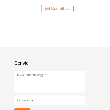
derivazi
Contattaci
Scrivici