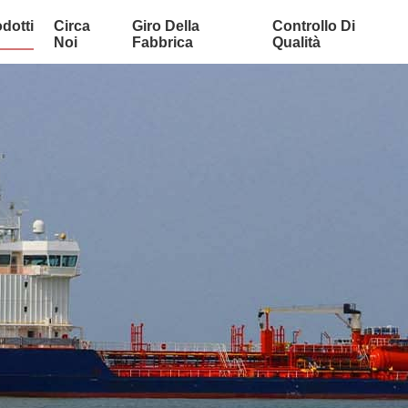
dotti
Circa
Giro Della
Controllo Di
Noi
Fabbrica
Qualità