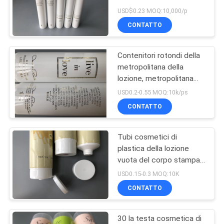
calda dorata che ricopre
USD$0.23 MOQ:10,000/p
il cappuccio di plastica
CONTATTO
dei tubi SK-II della
15
lozione
Metropolitana di
Contenitori rotondi della
metropolitana della
plastica di
lozione, metropolitana
d'imballaggio su misura
lucentezza del
USD0.2-0.55 MOQ:10k/ps
della lozione del corpo
CONTATTO
labbro
Tubi cosmetici di
17
plastica della lozione
Metropolitana di
vuota del corpo stampati
con il cammello 300ml
USD0.15-0.3 MOQ:10K
plastica dell'animale
del deserto
CONTATTO
domestico
30 la testa cosmetica di