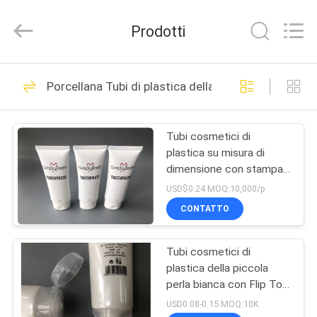
cosmetica
vuota
fornitore.
Prodotti
Copyright
©
2022
emptycosmetictube.com.
All
CASA
64
Rights
Reserved.
Porcellana Tubi di plastica della lozione
Metropolitana
PRODOTTI
cosmetica vuota
Tubi cosmetici di
plastica su misura di
CIRCA
dimensione con stampa
NOI
offset di Flip Top Cap 3
USD$0.24 MOQ:10,000/p
CONTATTO
62
GIRO
Tubi cosmetici di
Tubi cosmetici di
DELLA
plastica della piccola
FABBRICA
plastica
perla bianca con Flip Top
Cap trasparente
USD0.08-0.15 MOQ:10K