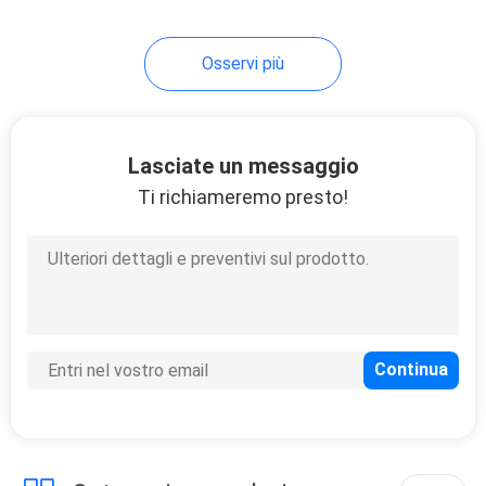
49
Osservi più
Imballaggio
cosmetico della
metropolitana
Lasciate un messaggio
Ti richiameremo presto!
20
Metropolitana di
ABL