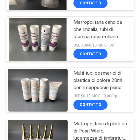
CONTROLLO
CONTATTO
DI
Metropolitana candida
QUALITÀ
59
che imballa, tubi di
stampa rosso-chiaro
Tubi crema di
CONTATTICI
della bottiglia della
USD0.08-0.15 MOQ:10K
plastica
lozione per le mani
CONTATTO
RICHIEDA
Multi tubi cosmetici di
UNA
plastica di colore 20ml
CITAZIONE
con il cappuccio piano o
82
il cappuccio ottagonale
USD$0.19 MOQ:10,000/p
Tubi di plastica della
COMPANY
CONTATTO
NEWS
lozione
Metropolitana di plastica
di Pearl White,
lucentezza di timbratura