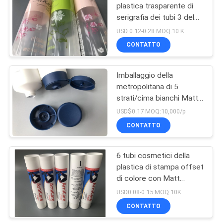
plastica trasparente di
serigrafia dei tubi 3 del
45
diametro sventa sigillato
USD 0.12-0.28 MOQ:10 K
Imballaggio di
CONTATTO
plastica della
Imballaggio della
metropolitana
metropolitana di 5
strati/cima bianchi Matt
Cap Collapsible Plastic
USD$0.17 MOQ:10,000/p
Tube del labbro
CONTATTO
38
Imballaggio della
6 tubi cosmetici della
plastica di stampa offset
metropolitana della
di colore con Matt
crema per le mani
Coating 50ml
USD0.08-0.15 MOQ:10K
CONTATTO