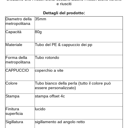
e riusciti
Dettagli del prodotto:
Diametro della
35mm
metropolitana
Capacità
80g
Materiale
Tubo del PE & cappuccio dei pp
Forma della
Tubo rotondo
metropolitana
CAPPUCCIO
coperchio a vite
Colore
Tubo bianco della perla (tutto il colore può
essere personalizzato)
Stampa
stampa offset 4c
Finitura
lucido
superficia
Sigillatura
sigillamento ad angolo retto