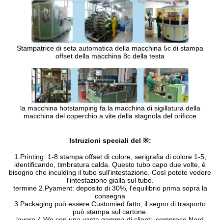
Stampatrice
di seta automatica della
macchina
5c di stampa
offset della
macchina
8c
della
testa
la macchina hotstamping fa la macchina di sigillatura della
macchina del coperchio a vite della stagnola del orificce
Istruzioni speciali del ※:
1.Printing: 1-8 stampa offset di colore, serigrafia di colore 1-5,
identificando, timbratura calda. Questo tubo capo due volte, è
bisogno che inculding il tubo sull'intestazione. Così potete vedere
l'intestazione gialla sul tubo.
termine 2.Pyament: deposito di 30%, l'equilibrio prima sopra la
consegna
3.Packaging può essere Customied fatto, il segno di trasporto
può stampa sul cartone.
lavoro 4.We con una vasta gamma di clienti, compreso Nord