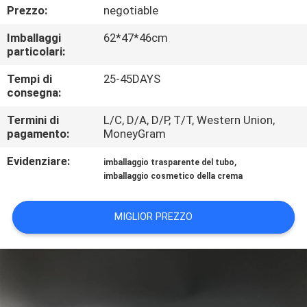
CONTROLLO
Prezzo:
negotiable
DI
Imballaggi
62*47*46cm
particolari:
QUALITÀ
Tempi di
25-45DAYS
consegna:
CONTATTICI
Termini di
L/C, D/A, D/P, T/T, Western Union,
pagamento:
MoneyGram
RICHIEDA
Evidenziare:
,
UNA
imballaggio trasparente del tubo
imballaggio cosmetico della crema
CITAZIONE
MIGLIOR PREZZO
COMPANY
NEWS
MAPPA