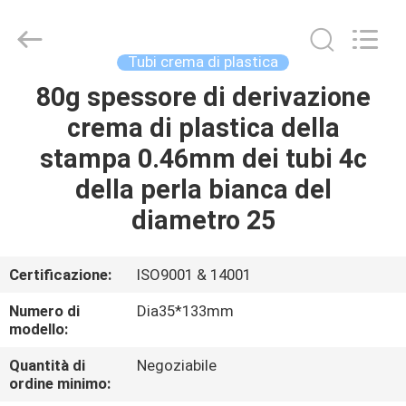
ASTA
PLASTIC
TUBES(SHANG
HAI)CO.,LTD.
All
Tubi crema di plastica
Rights
Reserved.
80g spessore di derivazione
CASA
crema di plastica della
PRODOTTI
stampa 0.46mm dei tubi 4c
della perla bianca del
CIRCA
diametro 25
NOI
Certificazione:
ISO9001 & 14001
GIRO
Numero di
Dia35*133mm
DELLA
modello:
FABBRICA
Quantità di
Negoziabile
ordine minimo: