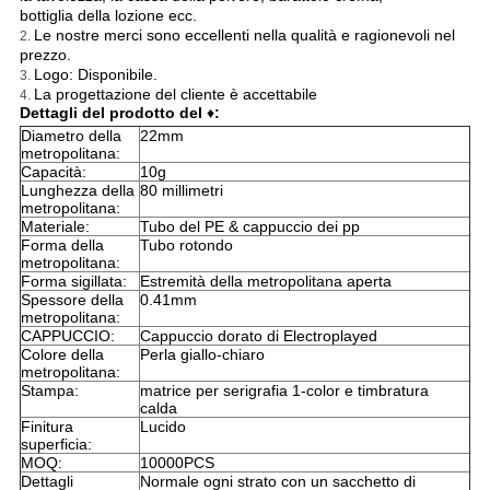
bottiglia della lozione ecc.
Le nostre merci sono eccellenti nella qualità e ragionevoli nel
2.
prezzo.
Logo: Disponibile.
3.
La progettazione del cliente è accettabile
4.
Dettagli del prodotto del
♦
:
Diametro della
22mm
metropolitana:
Capacità:
10g
Lunghezza della
80 millimetri
metropolitana:
Materiale:
Tubo del PE & cappuccio dei pp
Forma della
Tubo rotondo
metropolitana:
Forma sigillata:
Estremità della metropolitana aperta
Spessore della
0.41mm
metropolitana:
CAPPUCCIO:
Cappuccio dorato di Electroplayed
Colore della
Perla giallo-chiaro
metropolitana:
Stampa:
matrice per serigrafia 1-color e timbratura
calda
Finitura
Lucido
superficia:
MOQ:
10000PCS
Dettagli
Normale ogni strato con un sacchetto di