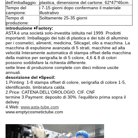
dell'imballaggio:
plastica, dimensione del cartone: 62*47*46cm.
Tempo del
i 7-15 giorni dopo confermano il materiale
campione:
illustrativo
Tempo di
Solitamente 25-35 giorni
produzione:
introduzione ♦Factory:
ASTA è una società solo-investita istituita nel 1999. Prodotti
importanti: Imballaggio dei tubi di plastica e dei tubi di alluminio
per i cosmetici, alimenti, medicina, Silicagel, olio a macchina. La
macchina di espulsione avanzata di 5 strati, macchine ad alta
velocità Interamente automatica di stampa offset della macchina
della matrice per serigrafia le di 5 colore, 4,6 & 8 di colori
possono soddisfare la richiesta differente.
sette linee di produzione complete con dieci milione uscite
annuali.
descrizione del ♦Specil:
1.Printing: 1-8 stampa offset di colore, serigrafia di colore 1-5,
identificando, timbratura calda.
2.Price: CATENA DELL'OROLOGIO. CIF. CNF
termine 3.Payment: deposito di 30%. l'equilibrio prima sopra il
delivey
4.Web:
www.asta-tube.com
www.emptycosmetictube.com