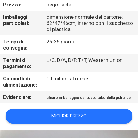
CONTROLLO
Prezzo:
negotiable
DI
Imballaggi
dimensione normale del cartone:
particolari:
62*47*46cm, interno con il sacchetto
QUALITÀ
di plastica
Tempi di
25-35 giorni
CONTATTICI
consegna:
Termini di
L/C, D/A, D/P, T/T, Western Union
RICHIEDA
pagamento:
UNA
Capacità di
10 milioni al mese
CITAZIONE
alimentazione:
Evidenziare:
,
chiaro imballaggio del tubo
tubo della pulitrice
COMPANY
NEWS
MIGLIOR PREZZO