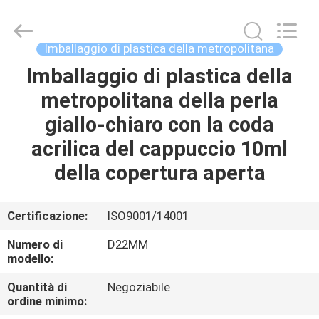
cosmetica
vuota
fornitore.
Copyright
©
Imballaggio di plastica della metropolitana
2022
-
2025
Imballaggio di plastica della
CASA
emptycosmetictube.com.
All
metropolitana della perla
Rights
Reserved.
PRODOTTI
giallo-chiaro con la coda
acrilica del cappuccio 10ml
CIRCA
della copertura aperta
NOI
Certificazione:
ISO9001/14001
GIRO
Numero di
D22MM
DELLA
modello:
FABBRICA
Quantità di
Negoziabile
ordine minimo: