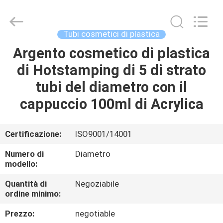
cosmetica
vuota
fornitore.
Copyright
©
Tubi cosmetici di plastica
2022
-
2025
Argento cosmetico di plastica
CASA
emptycosmetictube.com.
All
di Hotstamping di 5 di strato
Rights
Reserved.
PRODOTTI
tubi del diametro con il
cappuccio 100ml di Acrylica
CIRCA
NOI
Certificazione:
ISO9001/14001
Numero di
Diametro
GIRO
modello:
DELLA
Quantità di
Negoziabile
ordine minimo:
FABBRICA
Prezzo:
negotiable