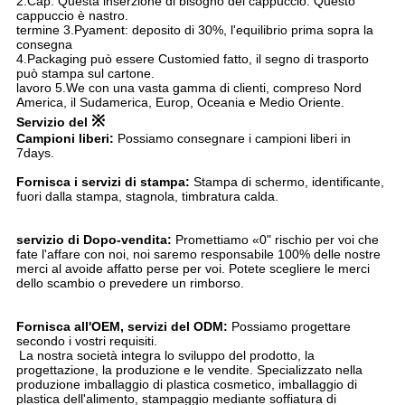
2.Cap: Questa inserzione di bisogno del cappuccio. Questo
cappuccio è nastro.
termine 3.Pyament: deposito di 30%, l'equilibrio prima sopra la
consegna
4.Packaging può essere Customied fatto, il segno di trasporto
può stampa sul cartone.
lavoro 5.We con una vasta gamma di clienti, compreso Nord
America, il Sudamerica, Europ, Oceania e Medio Oriente.
※
Servizio del
Campioni liberi: 
Possiamo consegnare i campioni liberi in 
7days.
Fornisca i servizi di stampa: 
Stampa di schermo, identificante, 
fuori dalla stampa, stagnola, timbratura calda.
servizio di Dopo-vendita: 
Promettiamo «0" rischio per voi che 
fate l'affare con noi, noi saremo responsabile 100% delle nostre 
merci al avoide affatto perse per voi. Potete scegliere le merci 
dello scambio o prevedere un rimborso.
Fornisca all'OEM, servizi del ODM: 
Possiamo progettare 
secondo i vostri requisiti.
La nostra società integra lo sviluppo del prodotto, la 
progettazione, la produzione e le vendite. Specializzato nella 
produzione imballaggio di plastica cosmetico, imballaggio di 
plastica dell'alimento, stampaggio mediante soffiatura di 