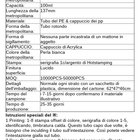
metropolitana:
Capacità:
100ml
Lunghezza della
137mm
metropolitana:
Materiale:
Tubo del PE & cappuccio dei pp
Forma della
Tubo rotondo
metropolitana:
Forma di
Nessuna parte incastrata di un mattone in
sigillamento:
aggetto
CAPPUCCIO:
Cappuccio di Acrylica
Colore della
Perla bianca
metropolitana:
Stampa:
serigrafia 1c/argento di Hotstamping
Finitura
Lucido
superficia:
MOQ:
10000PCS-50000PCS
Dettagli
Normale ogni strato con un sacchetto di
dell'imballaggio:
plastica, dimensione del cartone: 62*47*46cm
Tempo del
i 7-15 giorni dopo confermano il materiale
campione:
illustrativo
Tempo di
25-35 giorni
produzione:
Istruzioni speciali del ※:
1.Printing: 1-8 stampa offset di colore, serigrafia di colore 1-5,
identificando, timbratura calda. Questo tubo capo due volte, è
bisogno che inculding il tubo sull'intestazione. Così potete vedere
l'intestazione gialla sul tubo.