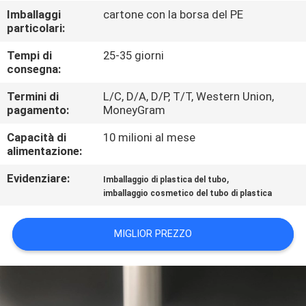
CONTROLLO
Imballaggi
cartone con la borsa del PE
particolari:
DI
QUALITÀ
Tempi di
25-35 giorni
consegna:
CONTATTICI
Termini di
L/C, D/A, D/P, T/T, Western Union,
pagamento:
MoneyGram
Capacità di
10 milioni al mese
RICHIEDA
alimentazione:
UNA
Evidenziare:
,
Imballaggio di plastica del tubo
CITAZIONE
imballaggio cosmetico del tubo di plastica
COMPANY
MIGLIOR PREZZO
NEWS