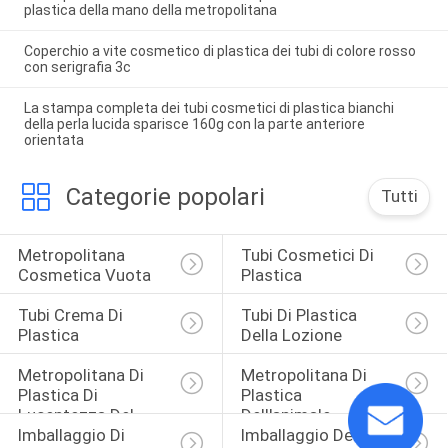
plastica della mano della metropolitana
Coperchio a vite cosmetico di plastica dei tubi di colore rosso
con serigrafia 3c
La stampa completa dei tubi cosmetici di plastica bianchi
della perla lucida sparisce 160g con la parte anteriore
orientata
Categorie popolari
Tutti
Metropolitana 
Tubi Cosmetici Di 
Cosmetica Vuota
Plastica
Tubi Crema Di 
Tubi Di Plastica 
Plastica
Della Lozione
Metropolitana Di 
Metropolitana Di 
Plastica Di 
Plastica 
Lucentezza Del 
Dell'animale 
Imballaggio Di 
Imballaggio Della 
Labbro
Domestico